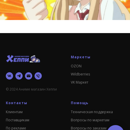
Маркеты
OZON
Wildberries
VK Маркет
© 2024 Аниме магазин Хеппи
Контакты
Помощь
Клиентам
Техническая поддержка
Поставщикам
Вопросы по маркетам
По рекламе
Вопросы по заказам