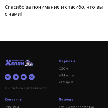
Спасибо за понимание и спасибо, что вы
с нами!
Маркеты
OZON
Wildberries
VK Маркет
© 2024 Аниме магазин Хеппи
Контакты
Помощь
Клиентам
Техническая поддержка