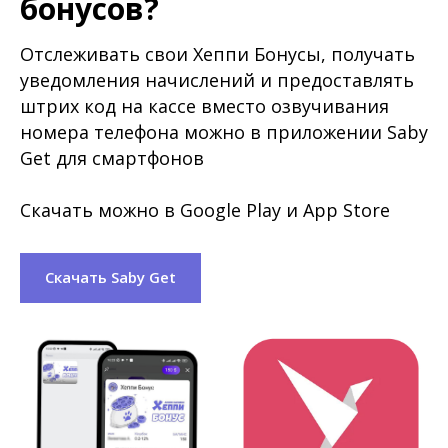
бонусов?
Отслеживать свои Хеппи Бонусы, получать
уведомления начислений и предоставлять
штрих код на кассе вместо озвучивания
номера телефона можно в приложении Saby
Get для смартфонов
Скачать можно в Google Play и App Store
Скачать Saby Get