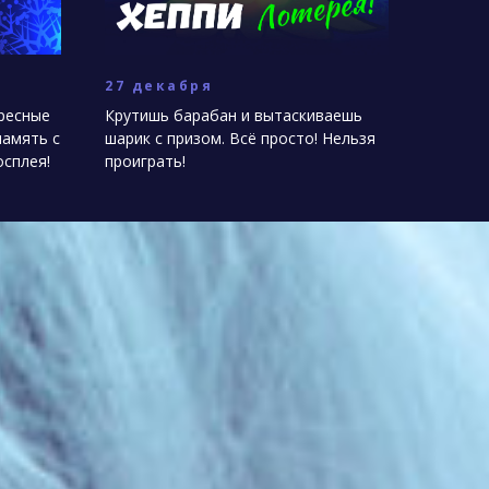
27 декабря
ресные
Крутишь барабан и вытаскиваешь
память с
шарик с призом. Всё просто! Нельзя
сплея!
проиграть!