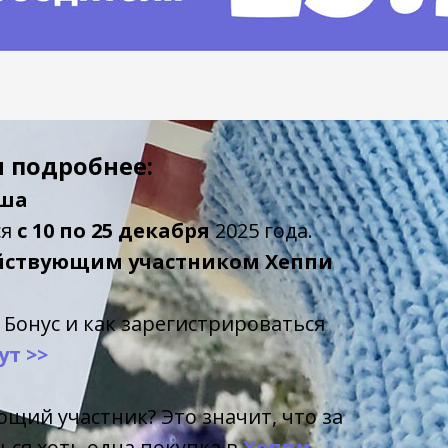
я подробнее:
ыша
ся
с 10 по 25 декабря
2025 года.
ействующим участником Хеппи
 Бонус и как зарегистрироваться
т >>
щий участник? Это значит, что за
ься хоть одна покупка в
Хеппи