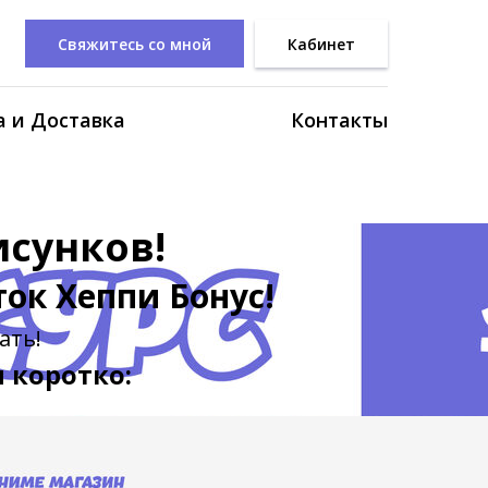
Свяжитесь со мной
Кабинет
 и Доставка
Контакты
исунков!
ок Хеппи Бонус!
ать!
 коротко: