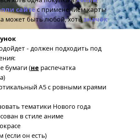
еппи сайте
с применением карты
ка может быть любой, хоть
значок
сунок
одойдет - должен подходить под
ения:
е бумаги (
не
распечатка
а)
ртикальный А5 с ровными краями
вовать тематики Нового года
сован в стиле аниме
окрасе
 (если он есть)