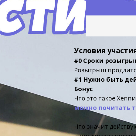
Условия участи
#0 Сроки розыгр
Розыгрыш продлит
#1 Нужно быть д
Бонус
Что это такое Хеппи
можно почитать ту
Что значит действую
вами должна числит