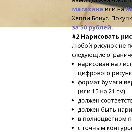
магазине
или на
Х
Хеппи Бонус. Покуп
за 50 рублей
.
#2 Нарисовать ри
Любой рисунок не п
следующие огранич
нарисован на лист
цифрового рисунк
формат бумаги ве
(или 15 на 21 см)
должен соответст
должен быть нари
в полноцветном п
с точным контуром