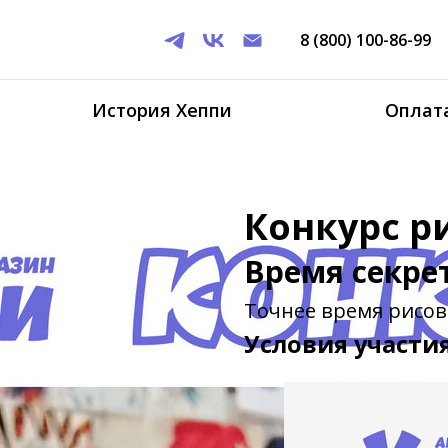
8 (800) 100-86-99
История Хеппи
Оплата
Конкурс р
Время секрет
Точнее время рисов
Условия участия