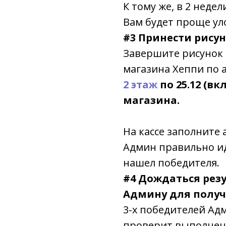
К тому же, в 2 неде
Вам будет проще ул
#3 Принести рису
Завершите рисунок 
магазина Хеппи по 
2 этаж
по 25.12 (в
магазина.
На кассе заполните 
Админ правильно и
нашел победителя.
#4 Дождаться рез
Админу для получ
3-х победителей Ад
проверит выполнени