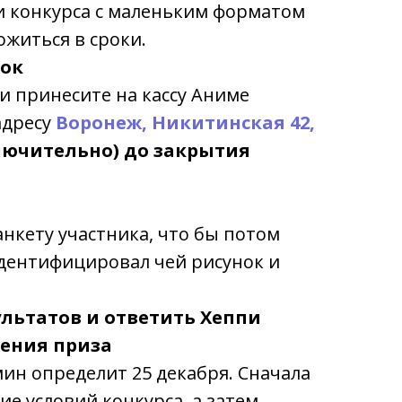
ли конкурса с маленьким форматом
ожиться в сроки.
нок
и принесите на кассу Аниме
адресу
Воронеж, Никитинская 42,
ключительно) до закрытия
анкету участника, что бы потом
дентифицировал чей рисунок и
ультатов и ответить Хеппи
ения приза
мин определит 25 декабря. Сначала
е условий конкурса, а затем