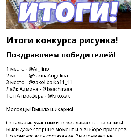
Итоги конкурса рисунка!
Поздравляем победителей!
1 место - @Ar_lino
2 место - @SarinaAngelina
3 место - @zakolibaika11_11
Лайк Админа - @baachiraaa
Топ Атмосфера - @Kikoxak
Молодцы! Вышло шикарно!
Остальные участники тоже славно постарались!
Были даже спорные моменты в выборе призеров.
Но конкурс есть состязание. Выигрывает не